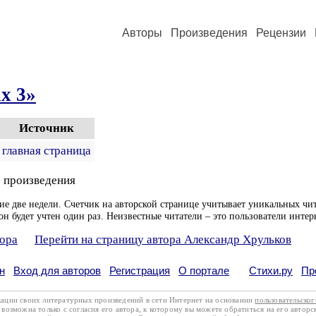
Авторы
Произведения
Рецензии
х 3»
Источник
главная страница
 произведения
ие две недели. Счетчик на авторской странице учитывает уникальных чит
он будет учтен один раз. Неизвестные читатели – это пользователи интер
тора
Перейти на страницу автора Александр Хрульков
н
Вход для авторов
Регистрация
О портале
Стихи.ру
Пр
кации своих литературных произведений в сети Интернет на основании
пользовательско
возможна только с согласия его автора, к которому вы можете обратиться на его авторс