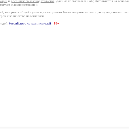
кации
и
российского законодательства
. Данные пользователей обрабатываются на основ
вязаться с администрацией
.
лей, которые в общей сумме просматривают более полумиллиона страниц по данным сче
тров и количество посетителей.
эгидой
Российского союза писателей
18+