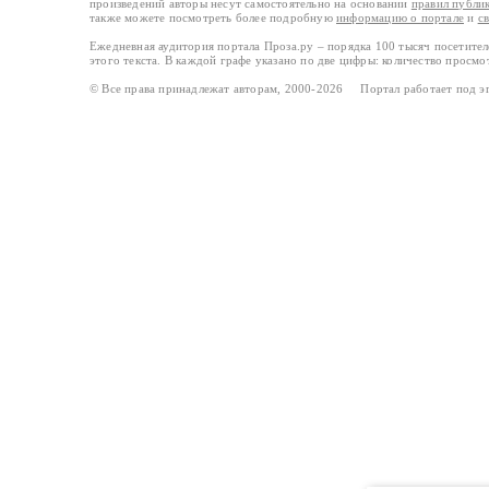
произведений авторы несут самостоятельно на основании
правил публи
также можете посмотреть более подробную
информацию о портале
и
с
Ежедневная аудитория портала Проза.ру – порядка 100 тысяч посетите
этого текста. В каждой графе указано по две цифры: количество просмо
© Все права принадлежат авторам, 2000-2026 Портал работает под 