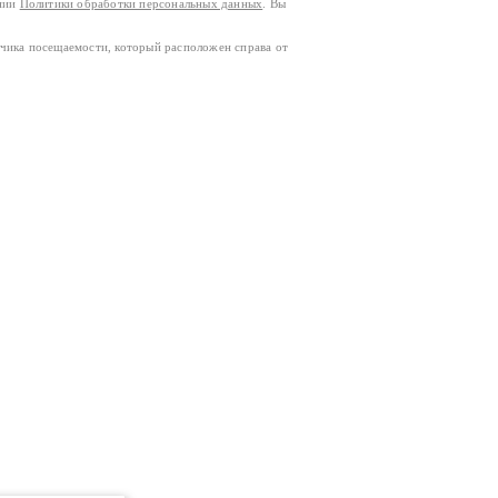
ании
Политики обработки персональных данных
. Вы
тчика посещаемости, который расположен справа от