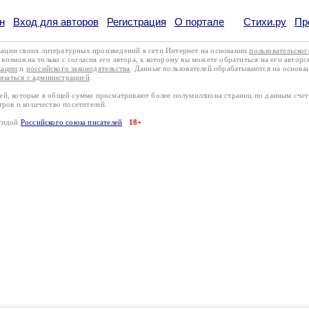
н
Вход для авторов
Регистрация
О портале
Стихи.ру
Пр
кации своих литературных произведений в сети Интернет на основании
пользовательско
возможна только с согласия его автора, к которому вы можете обратиться на его авторс
кации
и
российского законодательства
. Данные пользователей обрабатываются на основ
вязаться с администрацией
.
лей, которые в общей сумме просматривают более полумиллиона страниц по данным сче
тров и количество посетителей.
эгидой
Российского союза писателей
18+