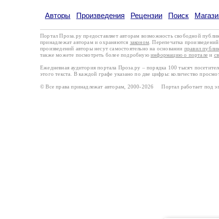
Авторы
Произведения
Рецензии
Поиск
Магази
Портал Проза.ру предоставляет авторам возможность свободной публи
принадлежат авторам и охраняются
законом
. Перепечатка произведений 
произведений авторы несут самостоятельно на основании
правил публи
также можете посмотреть более подробную
информацию о портале
и
с
Ежедневная аудитория портала Проза.ру – порядка 100 тысяч посетите
этого текста. В каждой графе указано по две цифры: количество просмо
© Все права принадлежат авторам, 2000-2026 Портал работает под 