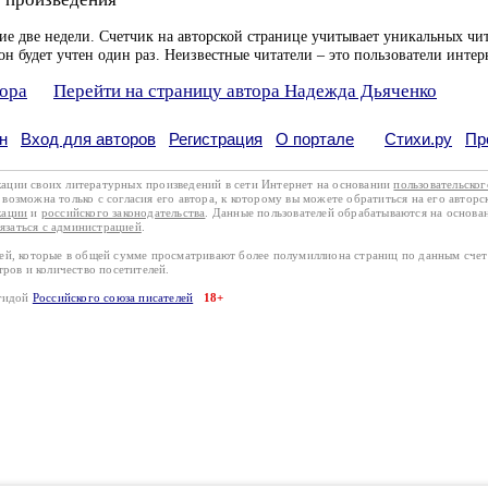
ие две недели. Счетчик на авторской странице учитывает уникальных чит
он будет учтен один раз. Неизвестные читатели – это пользователи интер
тора
Перейти на страницу автора Надежда Дьяченко
н
Вход для авторов
Регистрация
О портале
Стихи.ру
Пр
кации своих литературных произведений в сети Интернет на основании
пользовательско
возможна только с согласия его автора, к которому вы можете обратиться на его авторс
кации
и
российского законодательства
. Данные пользователей обрабатываются на основ
вязаться с администрацией
.
лей, которые в общей сумме просматривают более полумиллиона страниц по данным сче
тров и количество посетителей.
эгидой
Российского союза писателей
18+