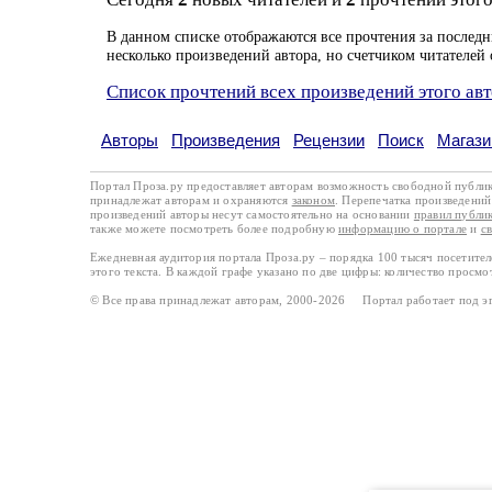
В данном списке отображаются все прочтения за последн
несколько произведений автора, но счетчиком читателей 
Список прочтений всех произведений этого ав
Авторы
Произведения
Рецензии
Поиск
Магази
Портал Проза.ру предоставляет авторам возможность свободной публи
принадлежат авторам и охраняются
законом
. Перепечатка произведений 
произведений авторы несут самостоятельно на основании
правил публи
также можете посмотреть более подробную
информацию о портале
и
с
Ежедневная аудитория портала Проза.ру – порядка 100 тысяч посетите
этого текста. В каждой графе указано по две цифры: количество просмо
© Все права принадлежат авторам, 2000-2026 Портал работает под 