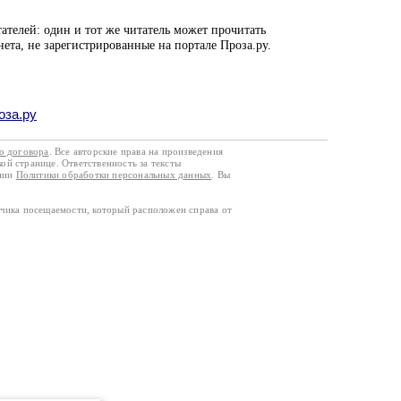
ателей: один и тот же читатель может прочитать
нета, не зарегистрированные на портале Проза.ру.
оза.ру
го договора
. Все авторские права на произведения
кой странице. Ответственность за тексты
ании
Политики обработки персональных данных
. Вы
тчика посещаемости, который расположен справа от