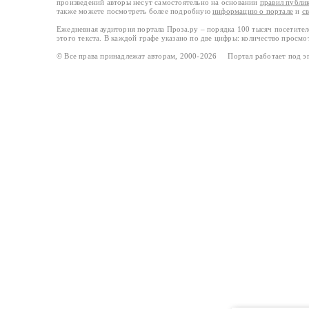
произведений авторы несут самостоятельно на основании
правил публи
также можете посмотреть более подробную
информацию о портале
и
с
Ежедневная аудитория портала Проза.ру – порядка 100 тысяч посетите
этого текста. В каждой графе указано по две цифры: количество просмо
© Все права принадлежат авторам, 2000-2026 Портал работает под 