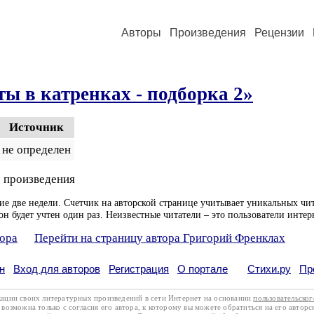
Авторы
Произведения
Рецензии
ы в катренках - подборка 2»
Источник
не определен
 произведения
ие две недели. Счетчик на авторской странице учитывает уникальных чит
он будет учтен один раз. Неизвестные читатели – это пользователи интер
тора
Перейти на страницу автора Григорий Френклах
н
Вход для авторов
Регистрация
О портале
Стихи.ру
Пр
кации своих литературных произведений в сети Интернет на основании
пользовательско
возможна только с согласия его автора, к которому вы можете обратиться на его авторс