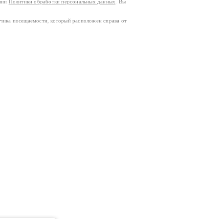
ании
Политики обработки персональных данных
. Вы
тчика посещаемости, который расположен справа от