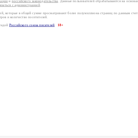
кации
и
российского законодательства
. Данные пользователей обрабатываются на основ
вязаться с администрацией
.
лей, которые в общей сумме просматривают более полумиллиона страниц по данным сче
тров и количество посетителей.
эгидой
Российского союза писателей
18+