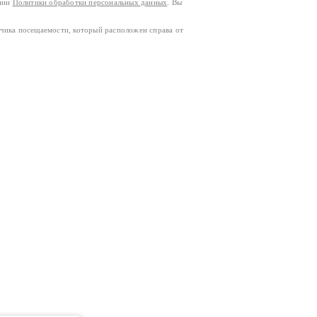
ании
Политики обработки персональных данных
. Вы
тчика посещаемости, который расположен справа от