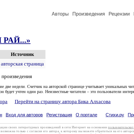
Авторы
Произведения
Рецензии
 РАЙ...»
Источник
авторская страница
 произведения
ие две недели. Счетчик на авторской странице учитывает уникальных чит
он будет учтен один раз. Неизвестные читатели – это пользователи интер
тора
Перейти на страницу автора Бика Алхасова
н
Вход для авторов
Регистрация
О портале
Стихи.ру
Пр
кации своих литературных произведений в сети Интернет на основании
пользовательско
возможна только с согласия его автора, к которому вы можете обратиться на его авторс