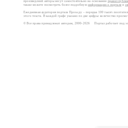
произведений авторы несут самостоятельно на основании
правил публи
также можете посмотреть более подробную
информацию о портале
и
с
Ежедневная аудитория портала Проза.ру – порядка 100 тысяч посетите
этого текста. В каждой графе указано по две цифры: количество просмо
© Все права принадлежат авторам, 2000-2026 Портал работает под 