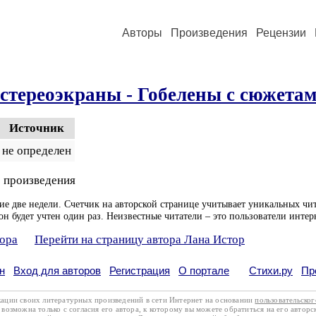
Авторы
Произведения
Рецензии
стереоэкраны - Гобелены с сюжета
Источник
не определен
 произведения
ие две недели. Счетчик на авторской странице учитывает уникальных чит
он будет учтен один раз. Неизвестные читатели – это пользователи интер
тора
Перейти на страницу автора Лана Истор
н
Вход для авторов
Регистрация
О портале
Стихи.ру
Пр
кации своих литературных произведений в сети Интернет на основании
пользовательско
возможна только с согласия его автора, к которому вы можете обратиться на его авторс