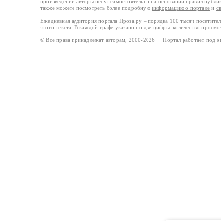
произведений авторы несут самостоятельно на основании
правил публи
также можете посмотреть более подробную
информацию о портале
и
с
Ежедневная аудитория портала Проза.ру – порядка 100 тысяч посетите
этого текста. В каждой графе указано по две цифры: количество просмо
© Все права принадлежат авторам, 2000-2026 Портал работает под 