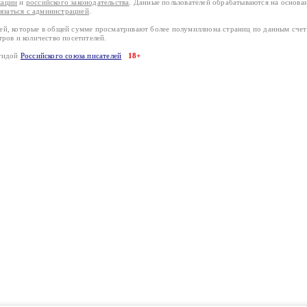
кации
и
российского законодательства
. Данные пользователей обрабатываются на основ
вязаться с администрацией
.
лей, которые в общей сумме просматривают более полумиллиона страниц по данным сче
тров и количество посетителей.
эгидой
Российского союза писателей
18+