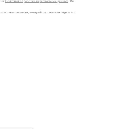
ании
Политики обработки персональных данных
. Вы
тчика посещаемости, который расположен справа от