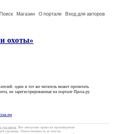
Поиск
Магазин
О портале
Вход для авторов
ми охоты»
ателей: один и тот же читатель может прочитать
нета, не зарегистрированные на портале Проза.ру.
оза.ру
го договора
. Все авторские права на произведения
кой странице. Ответственность за тексты