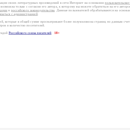
кации своих литературных произведений в сети Интернет на основании
пользовательско
возможна только с согласия его автора, к которому вы можете обратиться на его авторс
кации
и
российского законодательства
. Данные пользователей обрабатываются на основ
вязаться с администрацией
.
лей, которые в общей сумме просматривают более полумиллиона страниц по данным сче
тров и количество посетителей.
эгидой
Российского союза писателей
18+