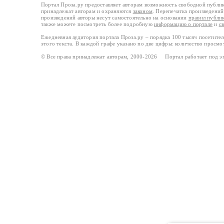
Портал Проза.ру предоставляет авторам возможность свободной публи
принадлежат авторам и охраняются
законом
. Перепечатка произведений 
произведений авторы несут самостоятельно на основании
правил публи
также можете посмотреть более подробную
информацию о портале
и
с
Ежедневная аудитория портала Проза.ру – порядка 100 тысяч посетите
этого текста. В каждой графе указано по две цифры: количество просмо
© Все права принадлежат авторам, 2000-2026 Портал работает под 