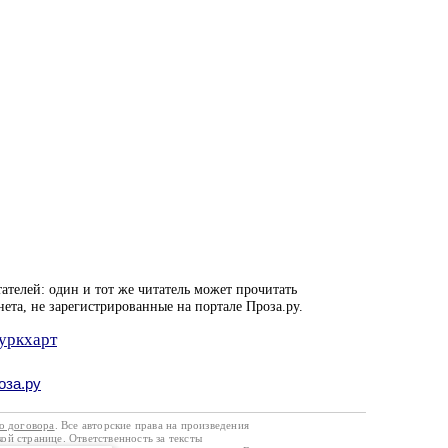
ателей: один и тот же читатель может прочитать
нета, не зарегистрированные на портале Проза.ру.
Буркхарт
оза.ру
го договора
. Все авторские права на произведения
кой странице. Ответственность за тексты