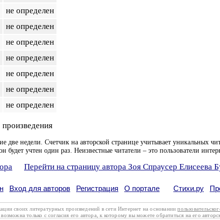
не определен
не определен
не определен
не определен
не определен
не определен
не определен
 произведения
ие две недели. Счетчик на авторской странице учитывает уникальных чит
он будет учтен один раз. Неизвестные читатели – это пользователи интер
тора
Перейти на страницу автора Зоя Спраусер Елисеева 
н
Вход для авторов
Регистрация
О портале
Стихи.ру
Пр
кации своих литературных произведений в сети Интернет на основании
пользовательско
возможна только с согласия его автора, к которому вы можете обратиться на его авторс