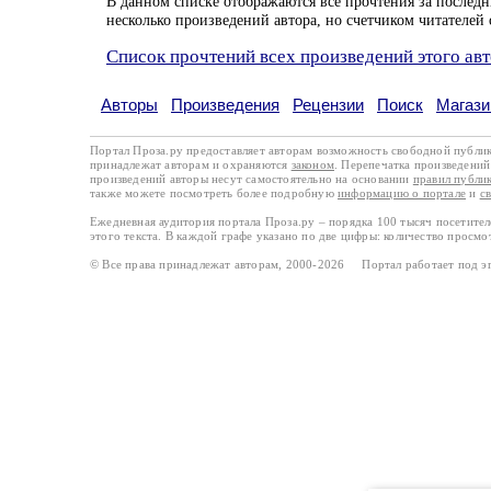
В данном списке отображаются все прочтения за последн
несколько произведений автора, но счетчиком читателей 
Список прочтений всех произведений этого ав
Авторы
Произведения
Рецензии
Поиск
Магази
Портал Проза.ру предоставляет авторам возможность свободной публи
принадлежат авторам и охраняются
законом
. Перепечатка произведений 
произведений авторы несут самостоятельно на основании
правил публи
также можете посмотреть более подробную
информацию о портале
и
с
Ежедневная аудитория портала Проза.ру – порядка 100 тысяч посетите
этого текста. В каждой графе указано по две цифры: количество просмо
© Все права принадлежат авторам, 2000-2026 Портал работает под 