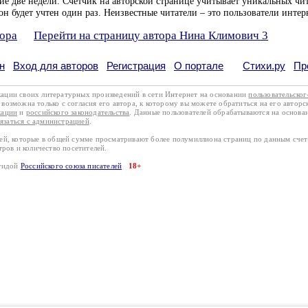
ие две недели. Счетчик на авторской странице учитывает уникальных чит
он будет учтен один раз. Неизвестные читатели – это пользователи интер
тора
Перейти на страницу автора Нина Климович 3
н
Вход для авторов
Регистрация
О портале
Стихи.ру
Пр
кации своих литературных произведений в сети Интернет на основании
пользовательско
возможна только с согласия его автора, к которому вы можете обратиться на его авторс
кации
и
российского законодательства
. Данные пользователей обрабатываются на основ
вязаться с администрацией
.
лей, которые в общей сумме просматривают более полумиллиона страниц по данным сче
тров и количество посетителей.
эгидой
Российского союза писателей
18+