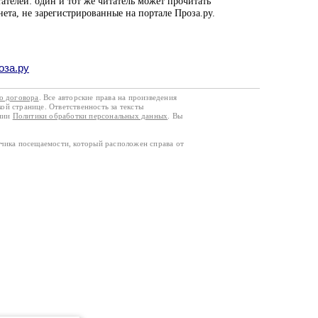
ателей: один и тот же читатель может прочитать
нета, не зарегистрированные на портале Проза.ру.
оза.ру
го договора
. Все авторские права на произведения
кой странице. Ответственность за тексты
ании
Политики обработки персональных данных
. Вы
тчика посещаемости, который расположен справа от