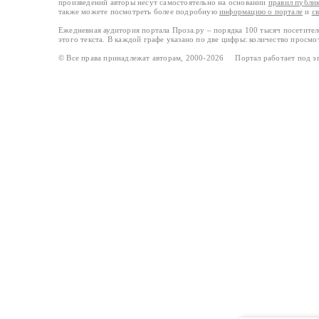
произведений авторы несут самостоятельно на основании
правил публи
также можете посмотреть более подробную
информацию о портале
и
с
Ежедневная аудитория портала Проза.ру – порядка 100 тысяч посетите
этого текста. В каждой графе указано по две цифры: количество просмо
© Все права принадлежат авторам, 2000-2026 Портал работает под 