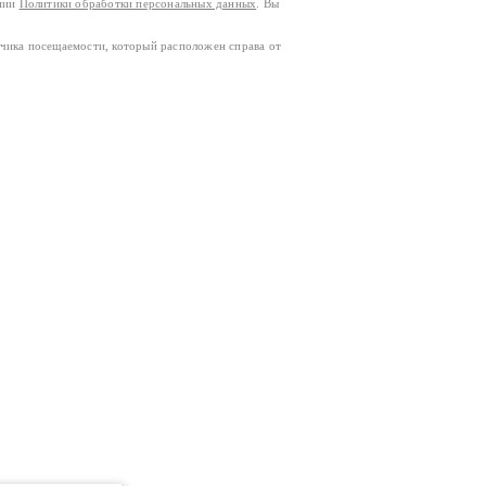
ании
Политики обработки персональных данных
. Вы
тчика посещаемости, который расположен справа от