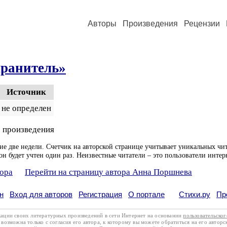
Авторы
Произведения
Рецензии
хранитель»
Источник
не определен
 произведения
ие две недели. Счетчик на авторской странице учитывает уникальных чит
он будет учтен один раз. Неизвестные читатели – это пользователи интер
тора
Перейти на страницу автора Анна Поршнева
н
Вход для авторов
Регистрация
О портале
Стихи.ру
Пр
кации своих литературных произведений в сети Интернет на основании
пользовательско
возможна только с согласия его автора, к которому вы можете обратиться на его авторс