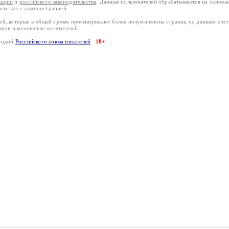
кации
и
российского законодательства
. Данные пользователей обрабатываются на основ
вязаться с администрацией
.
лей, которые в общей сумме просматривают более полумиллиона страниц по данным сче
тров и количество посетителей.
эгидой
Российского союза писателей
18+