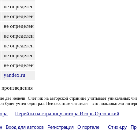
не определен
не определен
не определен
не определен
не определен
не определен
не определен
yandex.ru
 произведения
ие две недели. Счетчик на авторской странице учитывает уникальных чит
он будет учтен один раз. Неизвестные читатели – это пользователи интер
тора
Перейти на страницу автора Игорь Орловский
н
Вход для авторов
Регистрация
О портале
Стихи.ру
Пр