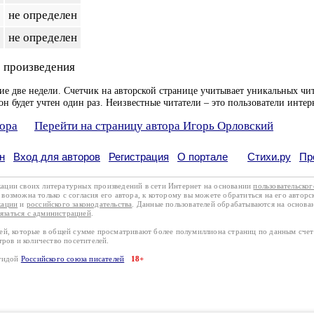
не определен
не определен
 произведения
ие две недели. Счетчик на авторской странице учитывает уникальных чит
он будет учтен один раз. Неизвестные читатели – это пользователи интер
тора
Перейти на страницу автора Игорь Орловский
н
Вход для авторов
Регистрация
О портале
Стихи.ру
Пр
кации своих литературных произведений в сети Интернет на основании
пользовательско
возможна только с согласия его автора, к которому вы можете обратиться на его авторс
кации
и
российского законодательства
. Данные пользователей обрабатываются на основ
вязаться с администрацией
.
лей, которые в общей сумме просматривают более полумиллиона страниц по данным сче
тров и количество посетителей.
эгидой
Российского союза писателей
18+