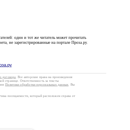
ателей: один и тот же читатель может прочитать
нета, не зарегистрированные на портале Проза.ру.
оза.ру
го договора
. Все авторские права на произведения
кой странице. Ответственность за тексты
ании
Политики обработки персональных данных
. Вы
тчика посещаемости, который расположен справа от