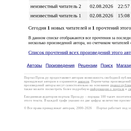
неизвестный читатель 2
02.08.2026
22:57
неизвестный читатель 1
02.08.2026
15:08
Сегодня
1
новых читателей и
1
прочтений этого
В данном списке отображаются все прочтения за последн
несколько произведений автора, но счетчиком читателей 
Список прочтений всех произведений этого ав
Авторы
Произведения
Рецензии
Поиск
Магази
Портал Проза.ру предоставляет авторам возможность свободной публи
принадлежат авторам и охраняются
законом
. Перепечатка произведений 
произведений авторы несут самостоятельно на основании
правил публи
также можете посмотреть более подробную
информацию о портале
и
с
Ежедневная аудитория портала Проза.ру – порядка 100 тысяч посетите
этого текста. В каждой графе указано по две цифры: количество просмо
© Все права принадлежат авторам, 2000-2026 Портал работает под 