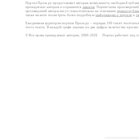
Портал Проза.ру предоставляет авторам возможность свободной публи
принадлежат авторам и охраняются
законом
. Перепечатка произведений 
произведений авторы несут самостоятельно на основании
правил публи
также можете посмотреть более подробную
информацию о портале
и
с
Ежедневная аудитория портала Проза.ру – порядка 100 тысяч посетите
этого текста. В каждой графе указано по две цифры: количество просмо
© Все права принадлежат авторам, 2000-2026 Портал работает под 