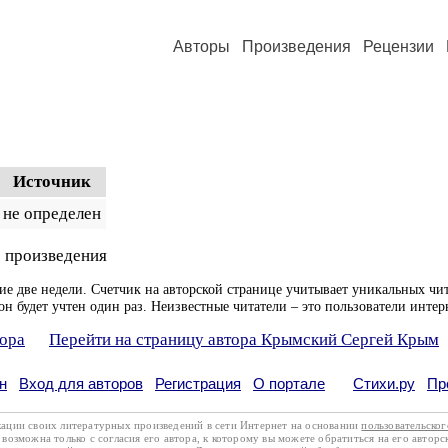
Авторы
Произведения
Рецензии
Источник
не определен
 произведения
ие две недели. Счетчик на авторской странице учитывает уникальных чит
он будет учтен один раз. Неизвестные читатели – это пользователи интер
тора
Перейти на страницу автора Крымский Сергей Крым
н
Вход для авторов
Регистрация
О портале
Стихи.ру
Пр
кации своих литературных произведений в сети Интернет на основании
пользовательско
возможна только с согласия его автора, к которому вы можете обратиться на его авторс