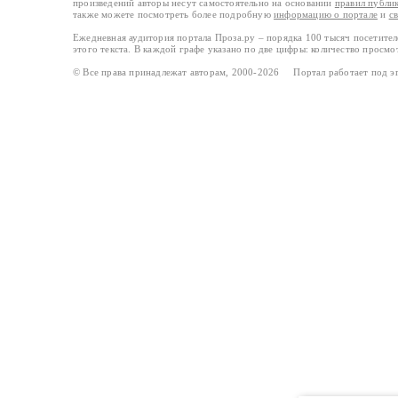
произведений авторы несут самостоятельно на основании
правил публи
также можете посмотреть более подробную
информацию о портале
и
с
Ежедневная аудитория портала Проза.ру – порядка 100 тысяч посетите
этого текста. В каждой графе указано по две цифры: количество просмо
© Все права принадлежат авторам, 2000-2026 Портал работает под 