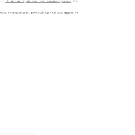
ании
Политики обработки персональных данных
. Вы
тчика посещаемости, который расположен справа от