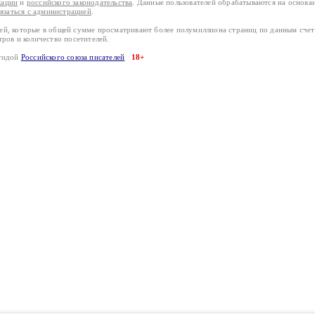
кации
и
российского законодательства
. Данные пользователей обрабатываются на основ
вязаться с администрацией
.
лей, которые в общей сумме просматривают более полумиллиона страниц по данным сче
тров и количество посетителей.
эгидой
Российского союза писателей
18+