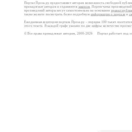
Портал Проза.ру предоставляет авторам возможность свободной публи
принадлежат авторам и охраняются
законом
. Перепечатка произведений 
произведений авторы несут самостоятельно на основании
правил публи
также можете посмотреть более подробную
информацию о портале
и
с
Ежедневная аудитория портала Проза.ру – порядка 100 тысяч посетите
этого текста. В каждой графе указано по две цифры: количество просмо
© Все права принадлежат авторам, 2000-2026 Портал работает под 