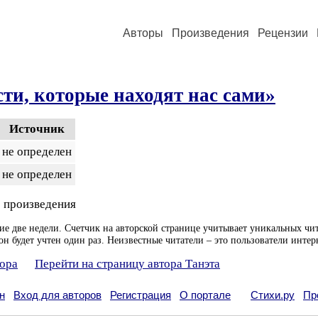
Авторы
Произведения
Рецензии
ти, которые находят нас сами»
Источник
не определен
не определен
 произведения
ие две недели. Счетчик на авторской странице учитывает уникальных чит
он будет учтен один раз. Неизвестные читатели – это пользователи интер
тора
Перейти на страницу автора Танэта
н
Вход для авторов
Регистрация
О портале
Стихи.ру
Пр