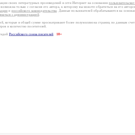
кации своих литературных произведений в сети Интернет на основании
пользовательско
возможна только с согласия его автора, к которому вы можете обратиться на его авторс
кации
и
российского законодательства
. Данные пользователей обрабатываются на основ
вязаться с администрацией
.
лей, которые в общей сумме просматривают более полумиллиона страниц по данным сче
тров и количество посетителей.
эгидой
Российского союза писателей
18+