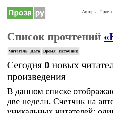
Авторы
Произ
Список прочтений
«
Читатель
Дата
Время
Источник
Сегодня
0
новых читате
произведения
В данном списке отображаю
две недели. Счетчик на ав
уникальных читателей: оди