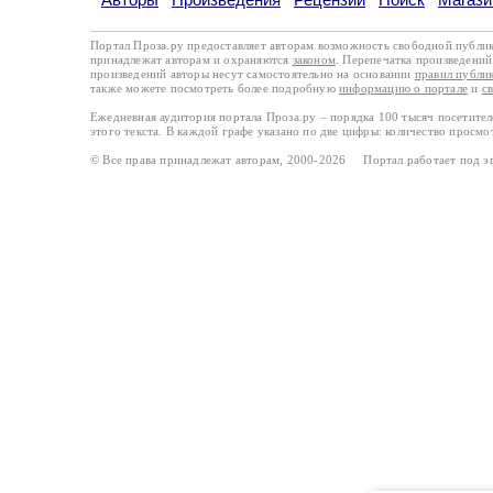
Портал Проза.ру предоставляет авторам возможность свободной публи
принадлежат авторам и охраняются
законом
. Перепечатка произведений 
произведений авторы несут самостоятельно на основании
правил публи
также можете посмотреть более подробную
информацию о портале
и
с
Ежедневная аудитория портала Проза.ру – порядка 100 тысяч посетите
этого текста. В каждой графе указано по две цифры: количество просмо
© Все права принадлежат авторам, 2000-2026 Портал работает под 