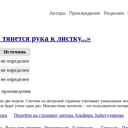
Авторы
Произведения
Рецензии
 тянется рука к листку...»
Источник
не определен
не определен
не определен
 произведения
ие две недели. Счетчик на авторской странице учитывает уникальных чит
он будет учтен один раз. Неизвестные читатели – это пользователи интер
тора
Перейти на страницу автора Альфира Зайнутдинова
н
Вход для авторов
Регистрация
О портале
Стихи.ру
Пр