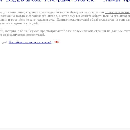
кации своих литературных произведений в сети Интернет на основании
пользовательско
возможна только с согласия его автора, к которому вы можете обратиться на его авторс
кации
и
российского законодательства
. Данные пользователей обрабатываются на основ
вязаться с администрацией
.
лей, которые в общей сумме просматривают более полумиллиона страниц по данным сче
тров и количество посетителей.
эгидой
Российского союза писателей
18+