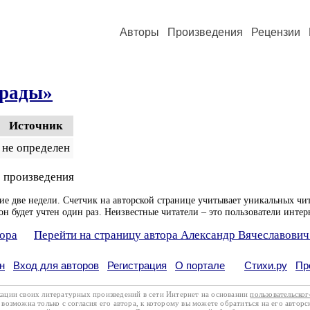
Авторы
Произведения
Рецензии
грады»
Источник
не определен
 произведения
ие две недели. Счетчик на авторской странице учитывает уникальных чит
он будет учтен один раз. Неизвестные читатели – это пользователи интер
тора
Перейти на страницу автора Александр Вячеславович
н
Вход для авторов
Регистрация
О портале
Стихи.ру
Пр
кации своих литературных произведений в сети Интернет на основании
пользовательско
возможна только с согласия его автора, к которому вы можете обратиться на его авторс