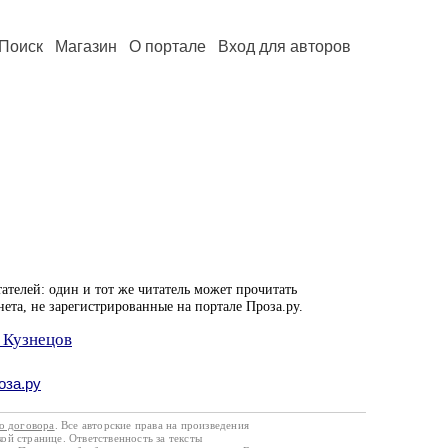
Поиск
Магазин
О портале
Вход для авторов
ателей: один и тот же читатель может прочитать
нета, не зарегистрированные на портале Проза.ру.
 Кузнецов
оза.ру
го договора
. Все авторские права на произведения
кой странице. Ответственность за тексты