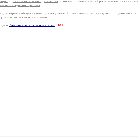
кации
и
российского законодательства
. Данные пользователей обрабатываются на основ
вязаться с администрацией
.
лей, которые в общей сумме просматривают более полумиллиона страниц по данным сче
тров и количество посетителей.
эгидой
Российского союза писателей
18+