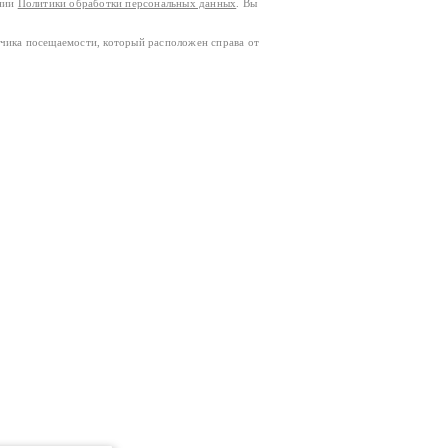
ании
Политики обработки персональных данных
. Вы
тчика посещаемости, который расположен справа от