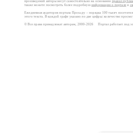
произведений авторы несут самостоятельно на основании
правил публи
также можете посмотреть более подробную
информацию о портале
и
с
Ежедневная аудитория портала Проза.ру – порядка 100 тысяч посетите
этого текста. В каждой графе указано по две цифры: количество просмо
© Все права принадлежат авторам, 2000-2026 Портал работает под 