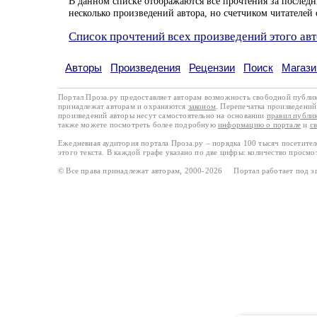
В данном списке отображаются все прочтения за последн
несколько произведений автора, но счетчиком читателей 
Список прочтений всех произведений этого ав
Авторы
Произведения
Рецензии
Поиск
Магази
Портал Проза.ру предоставляет авторам возможность свободной публи
принадлежат авторам и охраняются
законом
. Перепечатка произведений 
произведений авторы несут самостоятельно на основании
правил публи
также можете посмотреть более подробную
информацию о портале
и
с
Ежедневная аудитория портала Проза.ру – порядка 100 тысяч посетите
этого текста. В каждой графе указано по две цифры: количество просмо
© Все права принадлежат авторам, 2000-2026 Портал работает под 