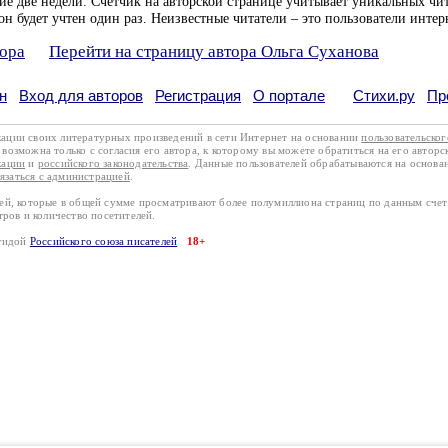
ие две недели. Счетчик на авторской странице учитывает уникальных чит
он будет учтен один раз. Неизвестные читатели – это пользователи интер
тора
Перейти на страницу автора Ольга Суханова
н
Вход для авторов
Регистрация
О портале
Стихи.ру
Пр
кации своих литературных произведений в сети Интернет на основании
пользовательско
возможна только с согласия его автора, к которому вы можете обратиться на его авторс
кации
и
российского законодательства
. Данные пользователей обрабатываются на основ
вязаться с администрацией
.
лей, которые в общей сумме просматривают более полумиллиона страниц по данным сче
тров и количество посетителей.
эгидой
Российского союза писателей
18+