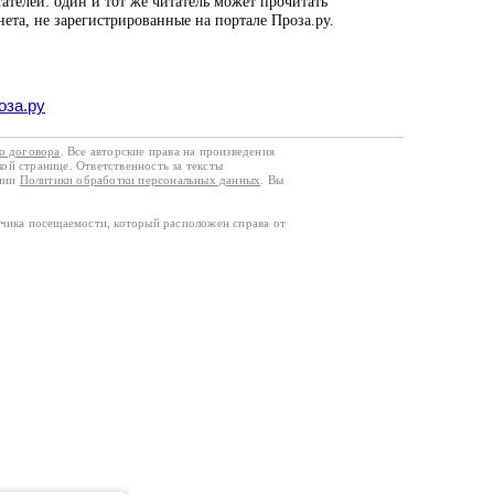
ателей: один и тот же читатель может прочитать
нета, не зарегистрированные на портале Проза.ру.
оза.ру
го договора
. Все авторские права на произведения
кой странице. Ответственность за тексты
ании
Политики обработки персональных данных
. Вы
тчика посещаемости, который расположен справа от