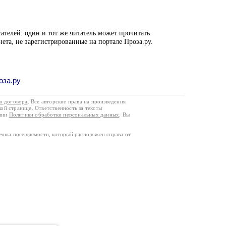
ателей: один и тот же читатель может прочитать
нета, не зарегистрированные на портале Проза.ру.
оза.ру
го договора
. Все авторские права на произведения
кой странице. Ответственность за тексты
ании
Политики обработки персональных данных
. Вы
тчика посещаемости, который расположен справа от