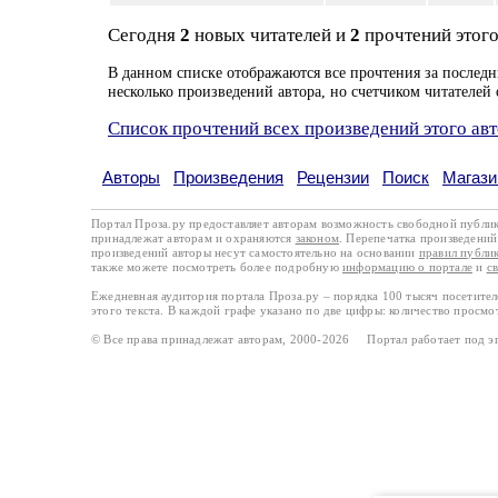
Сегодня
2
новых читателей и
2
прочтений этого
В данном списке отображаются все прочтения за последн
несколько произведений автора, но счетчиком читателей 
Список прочтений всех произведений этого ав
Авторы
Произведения
Рецензии
Поиск
Магази
Портал Проза.ру предоставляет авторам возможность свободной публи
принадлежат авторам и охраняются
законом
. Перепечатка произведений 
произведений авторы несут самостоятельно на основании
правил публи
также можете посмотреть более подробную
информацию о портале
и
с
Ежедневная аудитория портала Проза.ру – порядка 100 тысяч посетите
этого текста. В каждой графе указано по две цифры: количество просмо
© Все права принадлежат авторам, 2000-2026 Портал работает под 