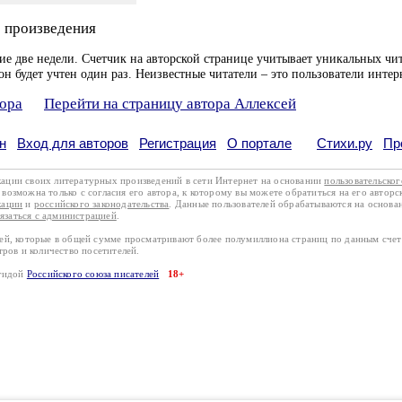
 произведения
ие две недели. Счетчик на авторской странице учитывает уникальных чит
он будет учтен один раз. Неизвестные читатели – это пользователи интер
тора
Перейти на страницу автора Аллексей
н
Вход для авторов
Регистрация
О портале
Стихи.ру
Пр
кации своих литературных произведений в сети Интернет на основании
пользовательско
возможна только с согласия его автора, к которому вы можете обратиться на его авторс
кации
и
российского законодательства
. Данные пользователей обрабатываются на основ
вязаться с администрацией
.
лей, которые в общей сумме просматривают более полумиллиона страниц по данным сче
тров и количество посетителей.
эгидой
Российского союза писателей
18+