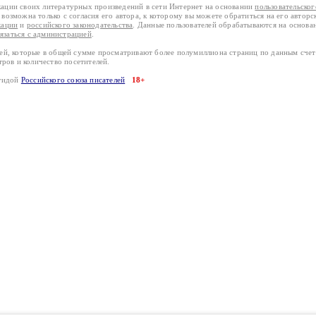
кации своих литературных произведений в сети Интернет на основании
пользовательско
возможна только с согласия его автора, к которому вы можете обратиться на его авторс
кации
и
российского законодательства
. Данные пользователей обрабатываются на основ
вязаться с администрацией
.
лей, которые в общей сумме просматривают более полумиллиона страниц по данным сче
тров и количество посетителей.
эгидой
Российского союза писателей
18+