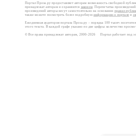
Портал Проза.ру предоставляет авторам возможность свободной публи
принадлежат авторам и охраняются
законом
. Перепечатка произведений 
произведений авторы несут самостоятельно на основании
правил публи
также можете посмотреть более подробную
информацию о портале
и
с
Ежедневная аудитория портала Проза.ру – порядка 100 тысяч посетите
этого текста. В каждой графе указано по две цифры: количество просмо
© Все права принадлежат авторам, 2000-2026 Портал работает под 