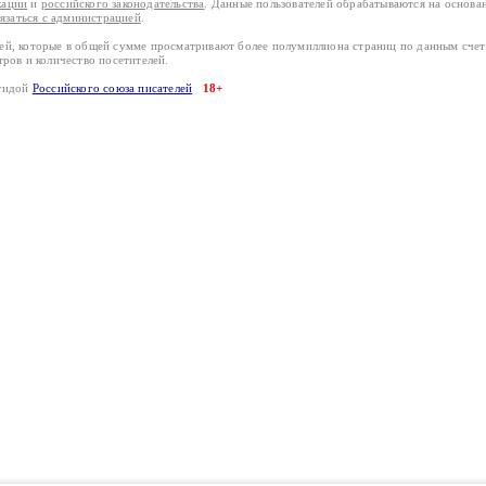
кации
и
российского законодательства
. Данные пользователей обрабатываются на основ
вязаться с администрацией
.
лей, которые в общей сумме просматривают более полумиллиона страниц по данным сче
тров и количество посетителей.
эгидой
Российского союза писателей
18+