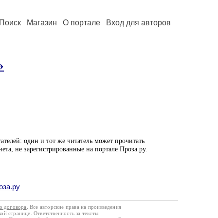
Поиск
Магазин
О портале
Вход для авторов
»
ателей: один и тот же читатель может прочитать
нета, не зарегистрированные на портале Проза.ру.
оза.ру
го договора
. Все авторские права на произведения
кой странице. Ответственность за тексты