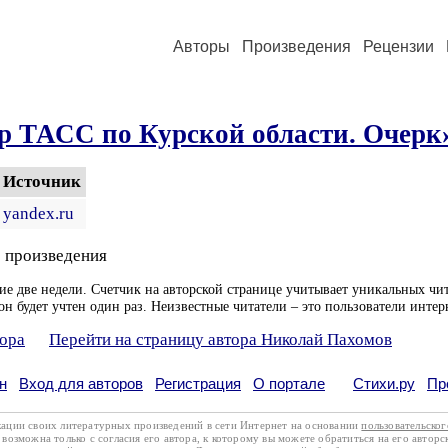
Авторы
Произведения
Рецензии
р ТАСС по Курской области. Очерк
Источник
yandex.ru
 произведения
ие две недели. Счетчик на авторской странице учитывает уникальных чит
он будет учтен один раз. Неизвестные читатели – это пользователи интер
тора
Перейти на страницу автора Николай Пахомов
н
Вход для авторов
Регистрация
О портале
Стихи.ру
Пр
кации своих литературных произведений в сети Интернет на основании
пользовательско
возможна только с согласия его автора, к которому вы можете обратиться на его авторс