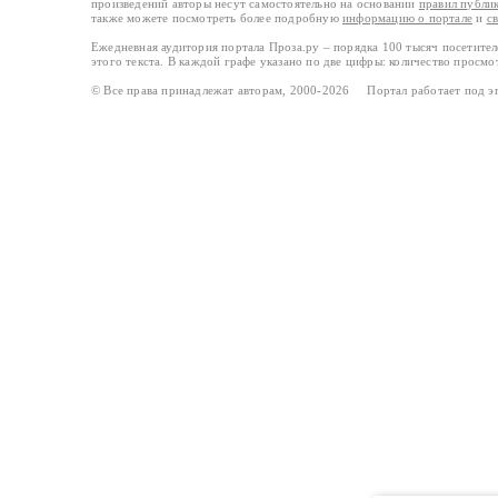
произведений авторы несут самостоятельно на основании
правил публи
также можете посмотреть более подробную
информацию о портале
и
с
Ежедневная аудитория портала Проза.ру – порядка 100 тысяч посетите
этого текста. В каждой графе указано по две цифры: количество просмо
© Все права принадлежат авторам, 2000-2026 Портал работает под 