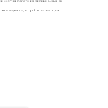
ании
Политики обработки персональных данных
. Вы
тчика посещаемости, который расположен справа от