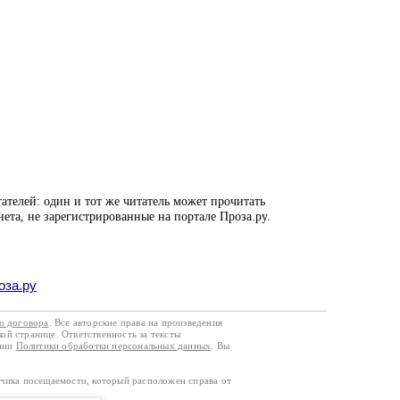
ателей: один и тот же читатель может прочитать
нета, не зарегистрированные на портале Проза.ру.
оза.ру
го договора
. Все авторские права на произведения
кой странице. Ответственность за тексты
ании
Политики обработки персональных данных
. Вы
тчика посещаемости, который расположен справа от