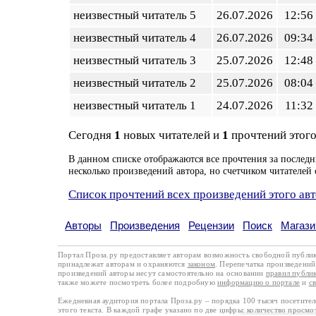
неизвестный читатель 5
26.07.2026
12:56
неизвестный читатель 4
26.07.2026
09:34
неизвестный читатель 3
25.07.2026
12:48
неизвестный читатель 2
25.07.2026
08:04
неизвестный читатель 1
24.07.2026
11:32
Сегодня
1
новых читателей и
1
прочтений этого
В данном списке отображаются все прочтения за последн
несколько произведений автора, но счетчиком читателей 
Список прочтений всех произведений этого ав
Авторы
Произведения
Рецензии
Поиск
Магази
Портал Проза.ру предоставляет авторам возможность свободной публи
принадлежат авторам и охраняются
законом
. Перепечатка произведений 
произведений авторы несут самостоятельно на основании
правил публи
также можете посмотреть более подробную
информацию о портале
и
с
Ежедневная аудитория портала Проза.ру – порядка 100 тысяч посетите
этого текста. В каждой графе указано по две цифры: количество просмо