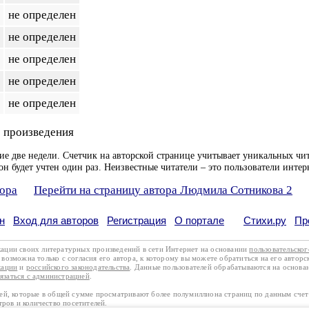
не определен
не определен
не определен
не определен
не определен
 произведения
ие две недели. Счетчик на авторской странице учитывает уникальных чит
он будет учтен один раз. Неизвестные читатели – это пользователи интер
тора
Перейти на страницу автора Людмила Сотникова 2
н
Вход для авторов
Регистрация
О портале
Стихи.ру
Пр
кации своих литературных произведений в сети Интернет на основании
пользовательско
возможна только с согласия его автора, к которому вы можете обратиться на его авторс
кации
и
российского законодательства
. Данные пользователей обрабатываются на основ
вязаться с администрацией
.
лей, которые в общей сумме просматривают более полумиллиона страниц по данным сче
тров и количество посетителей.