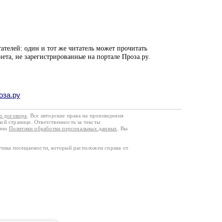
ателей: один и тот же читатель может прочитать
нета, не зарегистрированные на портале Проза.ру.
оза.ру
го договора
. Все авторские права на произведения
кой странице. Ответственность за тексты
ании
Политики обработки персональных данных
. Вы
тчика посещаемости, который расположен справа от