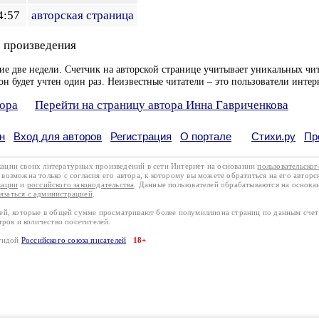
4:57
авторская страница
 произведения
ие две недели. Счетчик на авторской странице учитывает уникальных чит
он будет учтен один раз. Неизвестные читатели – это пользователи интер
тора
Перейти на страницу автора Инна Гавриченкова
н
Вход для авторов
Регистрация
О портале
Стихи.ру
Пр
кации своих литературных произведений в сети Интернет на основании
пользовательско
возможна только с согласия его автора, к которому вы можете обратиться на его авторс
кации
и
российского законодательства
. Данные пользователей обрабатываются на основ
вязаться с администрацией
.
лей, которые в общей сумме просматривают более полумиллиона страниц по данным сче
тров и количество посетителей.
эгидой
Российского союза писателей
18+