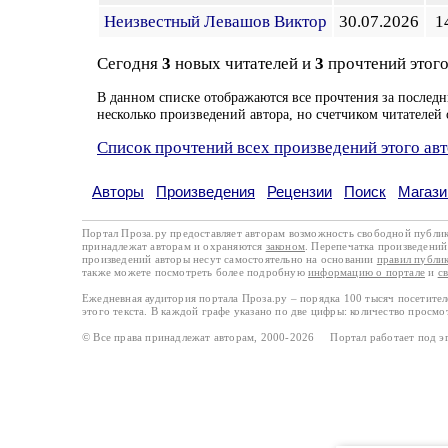
Неизвестный Левашов Виктор
30.07.2026
1
Сегодня
3
новых читателей и
3
прочтений этого
В данном списке отображаются все прочтения за последн
несколько произведений автора, но счетчиком читателей 
Список прочтений всех произведений этого ав
Авторы
Произведения
Рецензии
Поиск
Магази
Портал Проза.ру предоставляет авторам возможность свободной публи
принадлежат авторам и охраняются
законом
. Перепечатка произведений 
произведений авторы несут самостоятельно на основании
правил публи
также можете посмотреть более подробную
информацию о портале
и
с
Ежедневная аудитория портала Проза.ру – порядка 100 тысяч посетите
этого текста. В каждой графе указано по две цифры: количество просмо
© Все права принадлежат авторам, 2000-2026 Портал работает под 