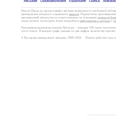
Портал Проза.ру предоставляет авторам возможность свободной публи
принадлежат авторам и охраняются
законом
. Перепечатка произведений 
произведений авторы несут самостоятельно на основании
правил публи
также можете посмотреть более подробную
информацию о портале
и
с
Ежедневная аудитория портала Проза.ру – порядка 100 тысяч посетите
этого текста. В каждой графе указано по две цифры: количество просмо
© Все права принадлежат авторам, 2000-2026 Портал работает под 