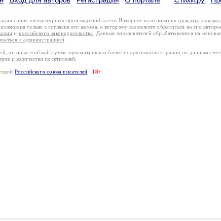
кации своих литературных произведений в сети Интернет на основании
пользовательско
возможна только с согласия его автора, к которому вы можете обратиться на его авторс
кации
и
российского законодательства
. Данные пользователей обрабатываются на основ
вязаться с администрацией
.
лей, которые в общей сумме просматривают более полумиллиона страниц по данным сче
тров и количество посетителей.
эгидой
Российского союза писателей
18+