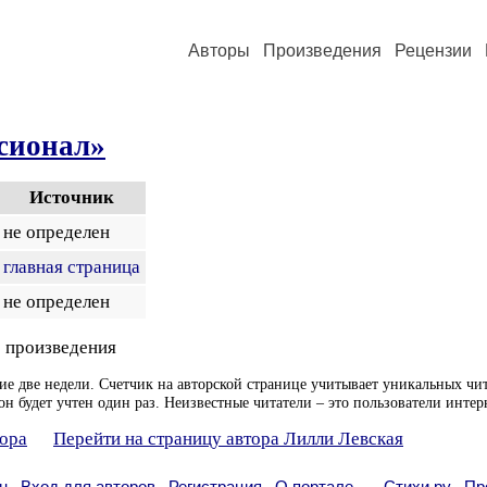
Авторы
Произведения
Рецензии
сионал»
Источник
не определен
главная страница
не определен
 произведения
ие две недели. Счетчик на авторской странице учитывает уникальных чит
он будет учтен один раз. Неизвестные читатели – это пользователи интер
тора
Перейти на страницу автора Лилли Левская
н
Вход для авторов
Регистрация
О портале
Стихи.ру
Пр