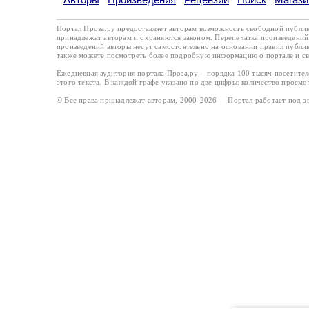
Портал Проза.ру предоставляет авторам возможность свободной публи
принадлежат авторам и охраняются
законом
. Перепечатка произведений 
произведений авторы несут самостоятельно на основании
правил публи
также можете посмотреть более подробную
информацию о портале
и
с
Ежедневная аудитория портала Проза.ру – порядка 100 тысяч посетите
этого текста. В каждой графе указано по две цифры: количество просмо
© Все права принадлежат авторам, 2000-2026 Портал работает под 