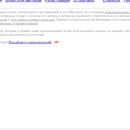
кации своих литературных произведений в сети Интернет на основании
пользовательско
возможна только с согласия его автора, к которому вы можете обратиться на его авторс
кации
и
российского законодательства
. Данные пользователей обрабатываются на основ
вязаться с администрацией
.
лей, которые в общей сумме просматривают более полумиллиона страниц по данным сче
тров и количество посетителей.
эгидой
Российского союза писателей
18+