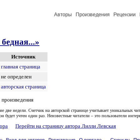
Авторы
Произведения
Рецензии
 бедная...»
Источник
главная страница
не определен
авторская страница
 произведения
ие две недели. Счетчик на авторской странице учитывает уникальных чит
он будет учтен один раз. Неизвестные читатели – это пользователи интер
тора
Перейти на страницу автора Лилли Левская
н
Вход для авторов
Регистрация
О портале
Стихи.ру
Пр