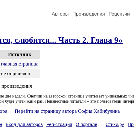
Авторы
Произведения
Рецензии
ся, слюбится... Часть 2. Глава 9»
Источник
главная страница
не определен
 произведения
ие две недели. Счетчик на авторской странице учитывает уникальных чит
он будет учтен один раз. Неизвестные читатели – это пользователи интер
тора
Перейти на страницу автора София Хабибулина
н
Вход для авторов
Регистрация
О портале
Стихи.ру
Пр