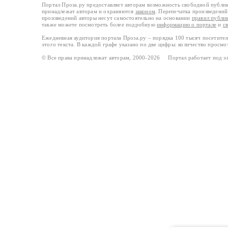
Портал Проза.ру предоставляет авторам возможность свободной публи
принадлежат авторам и охраняются
законом
. Перепечатка произведений 
произведений авторы несут самостоятельно на основании
правил публи
также можете посмотреть более подробную
информацию о портале
и
с
Ежедневная аудитория портала Проза.ру – порядка 100 тысяч посетите
этого текста. В каждой графе указано по две цифры: количество просмо
© Все права принадлежат авторам, 2000-2026 Портал работает под 