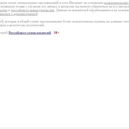
кации своих литературных произведений в сети Интернет на основании
пользовательско
возможна только с согласия его автора, к которому вы можете обратиться на его авторс
кации
и
российского законодательства
. Данные пользователей обрабатываются на основ
вязаться с администрацией
.
лей, которые в общей сумме просматривают более полумиллиона страниц по данным сче
тров и количество посетителей.
эгидой
Российского союза писателей
18+