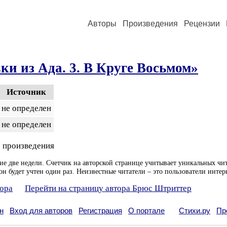
Авторы
Произведения
Рецензии
ки из Ада. 3. В Круге Восьмом»
Источник
не определен
не определен
 произведения
ие две недели. Счетчик на авторской странице учитывает уникальных чит
он будет учтен один раз. Неизвестные читатели – это пользователи интер
тора
Перейти на страницу автора Брюс Штриттер
н
Вход для авторов
Регистрация
О портале
Стихи.ру
Пр