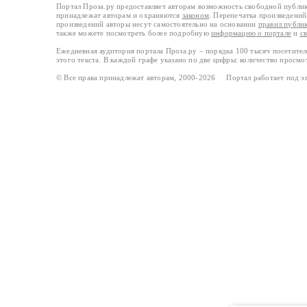
Портал Проза.ру предоставляет авторам возможность свободной публи
принадлежат авторам и охраняются
законом
. Перепечатка произведений 
произведений авторы несут самостоятельно на основании
правил публи
также можете посмотреть более подробную
информацию о портале
и
с
Ежедневная аудитория портала Проза.ру – порядка 100 тысяч посетите
этого текста. В каждой графе указано по две цифры: количество просмо
© Все права принадлежат авторам, 2000-2026 Портал работает под 