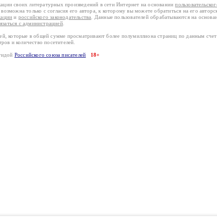
кации своих литературных произведений в сети Интернет на основании
пользовательско
возможна только с согласия его автора, к которому вы можете обратиться на его авторс
кации
и
российского законодательства
. Данные пользователей обрабатываются на основ
вязаться с администрацией
.
лей, которые в общей сумме просматривают более полумиллиона страниц по данным сче
тров и количество посетителей.
эгидой
Российского союза писателей
18+