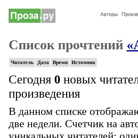
Авторы
Произ
Список прочтений
«
Читатель
Дата
Время
Источник
Сегодня
0
новых читате
произведения
В данном списке отображаю
две недели. Счетчик на ав
уникальных читателей: оди