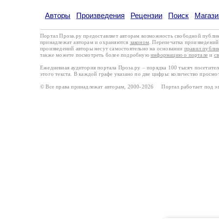
Авторы
Произведения
Рецензии
Поиск
Магази
Портал Проза.ру предоставляет авторам возможность свободной публи
принадлежат авторам и охраняются
законом
. Перепечатка произведений 
произведений авторы несут самостоятельно на основании
правил публи
также можете посмотреть более подробную
информацию о портале
и
с
Ежедневная аудитория портала Проза.ру – порядка 100 тысяч посетите
этого текста. В каждой графе указано по две цифры: количество просмо
© Все права принадлежат авторам, 2000-2026 Портал работает под 