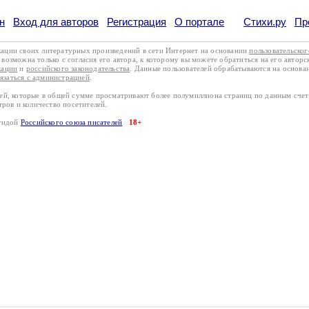
н
Вход для авторов
Регистрация
О портале
Стихи.ру
Пр
кации своих литературных произведений в сети Интернет на основании
пользовательско
возможна только с согласия его автора, к которому вы можете обратиться на его авторс
кации
и
российского законодательства
. Данные пользователей обрабатываются на основ
вязаться с администрацией
.
лей, которые в общей сумме просматривают более полумиллиона страниц по данным сче
тров и количество посетителей.
эгидой
Российского союза писателей
18+