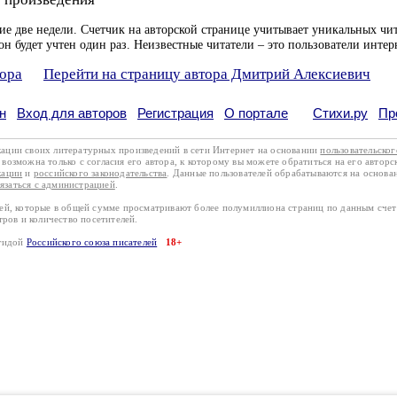
ие две недели. Счетчик на авторской странице учитывает уникальных чит
он будет учтен один раз. Неизвестные читатели – это пользователи интер
тора
Перейти на страницу автора Дмитрий Алексиевич
н
Вход для авторов
Регистрация
О портале
Стихи.ру
Пр
кации своих литературных произведений в сети Интернет на основании
пользовательско
возможна только с согласия его автора, к которому вы можете обратиться на его авторс
кации
и
российского законодательства
. Данные пользователей обрабатываются на основ
вязаться с администрацией
.
лей, которые в общей сумме просматривают более полумиллиона страниц по данным сче
тров и количество посетителей.
эгидой
Российского союза писателей
18+