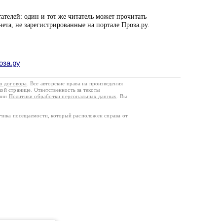
ателей: один и тот же читатель может прочитать
нета, не зарегистрированные на портале Проза.ру.
оза.ру
го договора
. Все авторские права на произведения
кой странице. Ответственность за тексты
ании
Политики обработки персональных данных
. Вы
тчика посещаемости, который расположен справа от