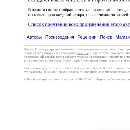
В данном списке отображаются все прочтения за последн
несколько произведений автора, но счетчиком читателей 
Список прочтений всех произведений этого ав
Авторы
Произведения
Рецензии
Поиск
Магази
Портал Проза.ру предоставляет авторам возможность свободной публи
принадлежат авторам и охраняются
законом
. Перепечатка произведений 
произведений авторы несут самостоятельно на основании
правил публи
также можете посмотреть более подробную
информацию о портале
и
с
Ежедневная аудитория портала Проза.ру – порядка 100 тысяч посетите
этого текста. В каждой графе указано по две цифры: количество просмо
© Все права принадлежат авторам, 2000-2026 Портал работает под 