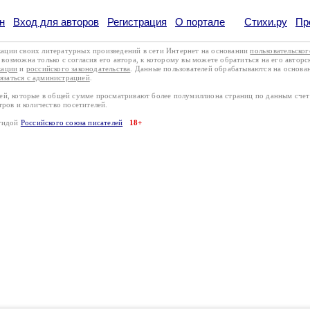
н
Вход для авторов
Регистрация
О портале
Стихи.ру
Пр
кации своих литературных произведений в сети Интернет на основании
пользовательско
возможна только с согласия его автора, к которому вы можете обратиться на его авторс
кации
и
российского законодательства
. Данные пользователей обрабатываются на основ
вязаться с администрацией
.
лей, которые в общей сумме просматривают более полумиллиона страниц по данным сче
тров и количество посетителей.
эгидой
Российского союза писателей
18+