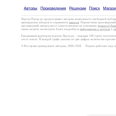
Авторы
Произведения
Рецензии
Поиск
Магази
Портал Проза.ру предоставляет авторам возможность свободной публи
принадлежат авторам и охраняются
законом
. Перепечатка произведений 
произведений авторы несут самостоятельно на основании
правил публи
также можете посмотреть более подробную
информацию о портале
и
с
Ежедневная аудитория портала Проза.ру – порядка 100 тысяч посетите
этого текста. В каждой графе указано по две цифры: количество просмо
© Все права принадлежат авторам, 2000-2026 Портал работает под 