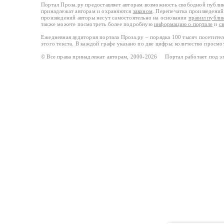
Портал Проза.ру предоставляет авторам возможность свободной публи
принадлежат авторам и охраняются
законом
. Перепечатка произведений 
произведений авторы несут самостоятельно на основании
правил публи
также можете посмотреть более подробную
информацию о портале
и
с
Ежедневная аудитория портала Проза.ру – порядка 100 тысяч посетите
этого текста. В каждой графе указано по две цифры: количество просмо
© Все права принадлежат авторам, 2000-2026 Портал работает под 