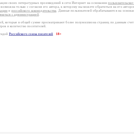
кации своих литературных произведений в сети Интернет на основании
пользовательско
возможна только с согласия его автора, к которому вы можете обратиться на его авторс
кации
и
российского законодательства
. Данные пользователей обрабатываются на основ
вязаться с администрацией
.
лей, которые в общей сумме просматривают более полумиллиона страниц по данным сче
тров и количество посетителей.
эгидой
Российского союза писателей
18+