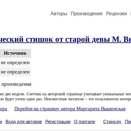
Авторы
Произведения
Рецензии
ческий стишок от старой девы М. 
Источник
не определен
не определен
 произведения
ие две недели. Счетчик на авторской странице учитывает уникальных чит
он будет учтен один раз. Неизвестные читатели – это пользователи интер
тора
Перейти на страницу автора Маргарита Вышенская
н
Вход для авторов
Регистрация
О портале
Стихи.ру
Пр