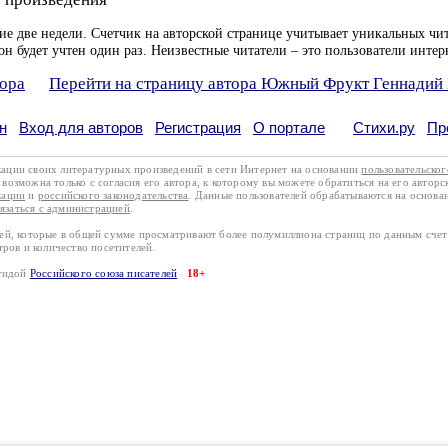
ие две недели. Счетчик на авторской странице учитывает уникальных чит
он будет учтен один раз. Неизвестные читатели – это пользователи интер
тора
Перейти на страницу автора Южный Фрукт Геннадий
н
Вход для авторов
Регистрация
О портале
Стихи.ру
Пр
кации своих литературных произведений в сети Интернет на основании
пользовательско
возможна только с согласия его автора, к которому вы можете обратиться на его авторс
кации
и
российского законодательства
. Данные пользователей обрабатываются на основ
вязаться с администрацией
.
лей, которые в общей сумме просматривают более полумиллиона страниц по данным сче
тров и количество посетителей.
эгидой
Российского союза писателей
18+