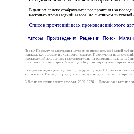
В данном списке отображаются все прочтения за последн
несколько произведений автора, но счетчиком читателей 
Список прочтений всех произведений этого ав
Авторы
Произведения
Рецензии
Поиск
Магази
Портал Проза.ру предоставляет авторам возможность свободной публи
принадлежат авторам и охраняются
законом
. Перепечатка произведений 
произведений авторы несут самостоятельно на основании
правил публи
также можете посмотреть более подробную
информацию о портале
и
с
Ежедневная аудитория портала Проза.ру – порядка 100 тысяч посетите
этого текста. В каждой графе указано по две цифры: количество просмо
© Все права принадлежат авторам, 2000-2026 Портал работает под 