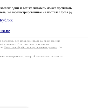
ателей: один и тот же читатель может прочитать
нета, не зарегистрированные на портале Проза.ру.
 Бублик
оза.ру
го договора
. Все авторские права на произведения
кой странице. Ответственность за тексты
ании
Политики обработки персональных данных
. Вы
тчика посещаемости, который расположен справа от