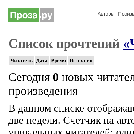
Авторы
Произ
Список прочтений
«
Читатель
Дата
Время
Источник
Сегодня
0
новых читате
произведения
В данном списке отображаю
две недели. Счетчик на ав
уникальных читателей: оди