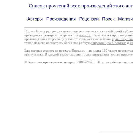
Список прочтений всех произведений этого ав
Авторы
Произведения
Рецензии
Поиск
Магази
Портал Проза.ру предоставляет авторам возможность свободной публи
принадлежат авторам и охраняются
законом
. Перепечатка произведений 
произведений авторы несут самостоятельно на основании
правил публи
также можете посмотреть более подробную
информацию о портале
и
с
Ежедневная аудитория портала Проза.ру – порядка 100 тысяч посетите
этого текста. В каждой графе указано по две цифры: количество просмо
© Все права принадлежат авторам, 2000-2026 Портал работает под 