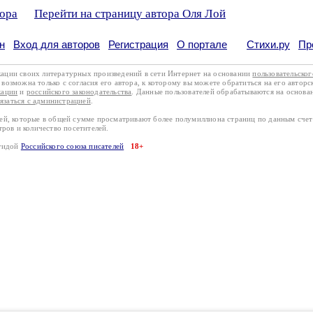
тора
Перейти на страницу автора Оля Лой
н
Вход для авторов
Регистрация
О портале
Стихи.ру
Пр
кации своих литературных произведений в сети Интернет на основании
пользовательско
возможна только с согласия его автора, к которому вы можете обратиться на его авторс
кации
и
российского законодательства
. Данные пользователей обрабатываются на основ
вязаться с администрацией
.
лей, которые в общей сумме просматривают более полумиллиона страниц по данным сче
тров и количество посетителей.
эгидой
Российского союза писателей
18+