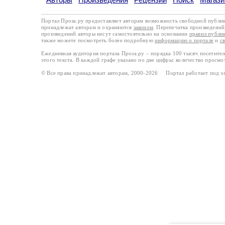
Портал Проза.ру предоставляет авторам возможность свободной публи
принадлежат авторам и охраняются
законом
. Перепечатка произведений 
произведений авторы несут самостоятельно на основании
правил публи
также можете посмотреть более подробную
информацию о портале
и
с
Ежедневная аудитория портала Проза.ру – порядка 100 тысяч посетите
этого текста. В каждой графе указано по две цифры: количество просмо
© Все права принадлежат авторам, 2000-2026 Портал работает под 