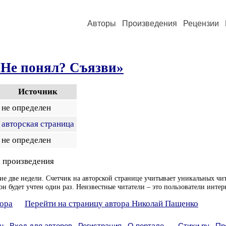
Авторы
Произведения
Рецензии
 Не понял? Съязви»
Источник
не определен
авторская страница
не определен
 произведения
ие две недели. Счетчик на авторской странице учитывает уникальных чит
он будет учтен один раз. Неизвестные читатели – это пользователи интер
тора
Перейти на страницу автора Николай Пащенко
н
Вход для авторов
Регистрация
О портале
Стихи.ру
Пр