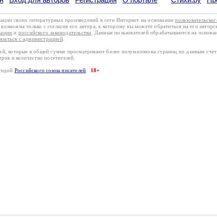
кации своих литературных произведений в сети Интернет на основании
пользовательско
возможна только с согласия его автора, к которому вы можете обратиться на его авторс
кации
и
российского законодательства
. Данные пользователей обрабатываются на основ
вязаться с администрацией
.
лей, которые в общей сумме просматривают более полумиллиона страниц по данным сче
тров и количество посетителей.
эгидой
Российского союза писателей
18+