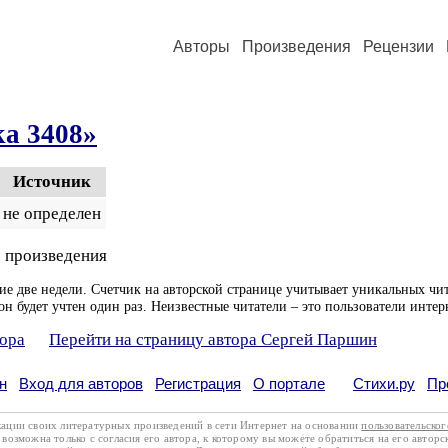
Авторы
Произведения
Рецензии
а 3408»
Источник
не определен
 произведения
ие две недели. Счетчик на авторской странице учитывает уникальных чит
он будет учтен один раз. Неизвестные читатели – это пользователи интер
тора
Перейти на страницу автора Сергей Паршин
н
Вход для авторов
Регистрация
О портале
Стихи.ру
Пр
кации своих литературных произведений в сети Интернет на основании
пользовательско
возможна только с согласия его автора, к которому вы можете обратиться на его авторс