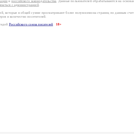
кации
и
российского законодательства
. Данные пользователей обрабатываются на основ
вязаться с администрацией
.
лей, которые в общей сумме просматривают более полумиллиона страниц по данным сче
тров и количество посетителей.
эгидой
Российского союза писателей
18+