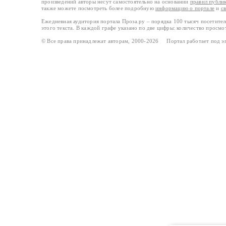
произведений авторы несут самостоятельно на основании
правил публи
также можете посмотреть более подробную
информацию о портале
и
с
Ежедневная аудитория портала Проза.ру – порядка 100 тысяч посетите
этого текста. В каждой графе указано по две цифры: количество просмо
© Все права принадлежат авторам, 2000-2026 Портал работает под 