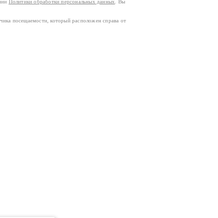
ании
Политики обработки персональных данных
. Вы
тчика посещаемости, который расположен справа от