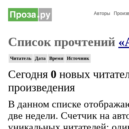
Авторы
Произ
Список прочтений
«
Читатель
Дата
Время
Источник
Сегодня
0
новых читате
произведения
В данном списке отображаю
две недели. Счетчик на ав
уникальных читателей: оди