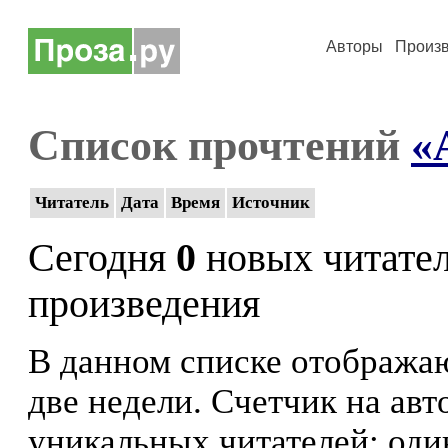
Авторы
Произ
Список прочтений
«
Читатель
Дата
Время
Источник
Сегодня
0
новых читате
произведения
В данном списке отображаю
две недели. Счетчик на ав
уникальных читателей: оди