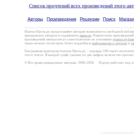
Список прочтений всех произведений этого ав
Авторы
Произведения
Рецензии
Поиск
Магази
Портал Проза.ру предоставляет авторам возможность свободной публи
принадлежат авторам и охраняются
законом
. Перепечатка произведений 
произведений авторы несут самостоятельно на основании
правил публи
также можете посмотреть более подробную
информацию о портале
и
с
Ежедневная аудитория портала Проза.ру – порядка 100 тысяч посетите
этого текста. В каждой графе указано по две цифры: количество просмо
© Все права принадлежат авторам, 2000-2026 Портал работает под 