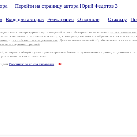
тора
Перейти на страницу автора Юрий Федотов 3
н
Вход для авторов
Регистрация
О портале
Стихи.ру
Пр
кации своих литературных произведений в сети Интернет на основании
пользовательско
возможна только с согласия его автора, к которому вы можете обратиться на его авторс
кации
и
российского законодательства
. Данные пользователей обрабатываются на основ
вязаться с администрацией
.
лей, которые в общей сумме просматривают более полумиллиона страниц по данным сче
тров и количество посетителей.
эгидой
Российского союза писателей
18+