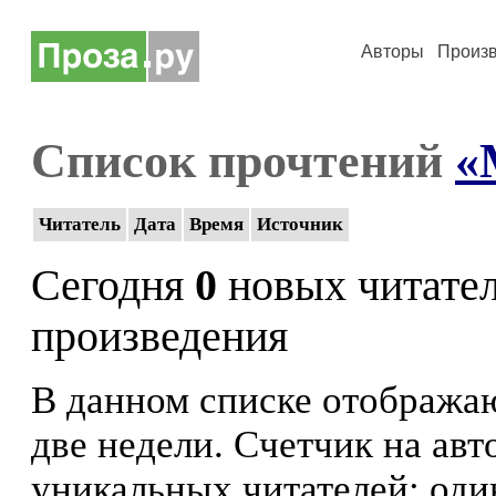
Авторы
Произ
Список прочтений
«
Читатель
Дата
Время
Источник
Сегодня
0
новых читате
произведения
В данном списке отображаю
две недели. Счетчик на ав
уникальных читателей: оди