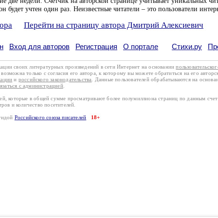
ие две недели. Счетчик на авторской странице учитывает уникальных чит
он будет учтен один раз. Неизвестные читатели – это пользователи интер
тора
Перейти на страницу автора Дмитрий Алексиевич
н
Вход для авторов
Регистрация
О портале
Стихи.ру
Пр
кации своих литературных произведений в сети Интернет на основании
пользовательско
возможна только с согласия его автора, к которому вы можете обратиться на его авторс
кации
и
российского законодательства
. Данные пользователей обрабатываются на основ
вязаться с администрацией
.
лей, которые в общей сумме просматривают более полумиллиона страниц по данным сче
тров и количество посетителей.
эгидой
Российского союза писателей
18+