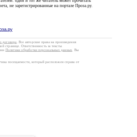
ателей: один и тот же читатель может прочитать
нета, не зарегистрированные на портале Проза.ру.
оза.ру
го договора
. Все авторские права на произведения
кой странице. Ответственность за тексты
ании
Политики обработки персональных данных
. Вы
тчика посещаемости, который расположен справа от