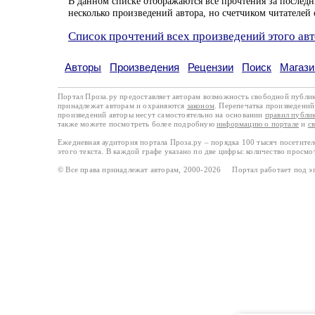
В данном списке отображаются все прочтения за последн
несколько произведений автора, но счетчиком читателей 
Список прочтений всех произведений этого ав
Авторы
Произведения
Рецензии
Поиск
Магази
Портал Проза.ру предоставляет авторам возможность свободной публи
принадлежат авторам и охраняются
законом
. Перепечатка произведений 
произведений авторы несут самостоятельно на основании
правил публи
также можете посмотреть более подробную
информацию о портале
и
с
Ежедневная аудитория портала Проза.ру – порядка 100 тысяч посетите
этого текста. В каждой графе указано по две цифры: количество просмо
© Все права принадлежат авторам, 2000-2026 Портал работает под 