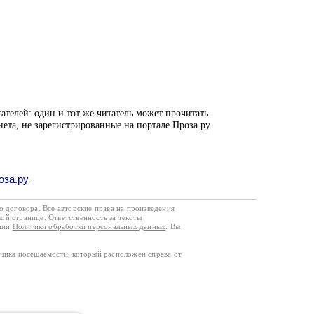
ателей: один и тот же читатель может прочитать
нета, не зарегистрированные на портале Проза.ру.
оза.ру
го договора
. Все авторские права на произведения
кой странице. Ответственность за тексты
ании
Политики обработки персональных данных
. Вы
тчика посещаемости, который расположен справа от