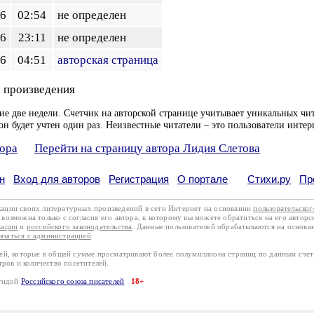
26
02:54
не определен
26
23:11
не определен
26
04:51
авторская страница
 произведения
ие две недели. Счетчик на авторской странице учитывает уникальных чит
он будет учтен один раз. Неизвестные читатели – это пользователи интер
тора
Перейти на страницу автора Лидия Слетова
н
Вход для авторов
Регистрация
О портале
Стихи.ру
Пр
кации своих литературных произведений в сети Интернет на основании
пользовательско
возможна только с согласия его автора, к которому вы можете обратиться на его авторс
кации
и
российского законодательства
. Данные пользователей обрабатываются на основ
вязаться с администрацией
.
лей, которые в общей сумме просматривают более полумиллиона страниц по данным сче
тров и количество посетителей.
эгидой
Российского союза писателей
18+