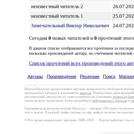
неизвестный читатель 2
26.07.20
неизвестный читатель 1
25.07.20
Замечательный Виктор Николаевич
24.07.20
Сегодня
0
новых читателей и
0
прочтений этого
В данном списке отображаются все прочтения за последн
несколько произведений автора, но счетчиком читателей 
Список прочтений всех произведений этого ав
Авторы
Произведения
Рецензии
Поиск
Магази
Портал Проза.ру предоставляет авторам возможность свободной публи
принадлежат авторам и охраняются
законом
. Перепечатка произведений 
произведений авторы несут самостоятельно на основании
правил публи
также можете посмотреть более подробную
информацию о портале
и
с
Ежедневная аудитория портала Проза.ру – порядка 100 тысяч посетите
этого текста. В каждой графе указано по две цифры: количество просмо
© Все права принадлежат авторам, 2000-2026 Портал работает под 