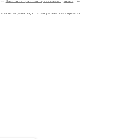
ании
Политики обработки персональных данных
. Вы
тчика посещаемости, который расположен справа от