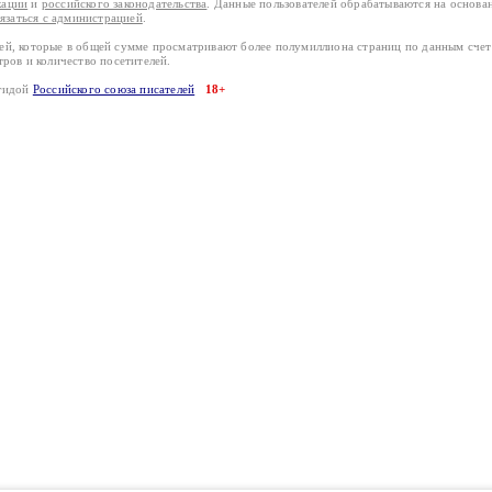
кации
и
российского законодательства
. Данные пользователей обрабатываются на основ
вязаться с администрацией
.
лей, которые в общей сумме просматривают более полумиллиона страниц по данным сче
тров и количество посетителей.
эгидой
Российского союза писателей
18+