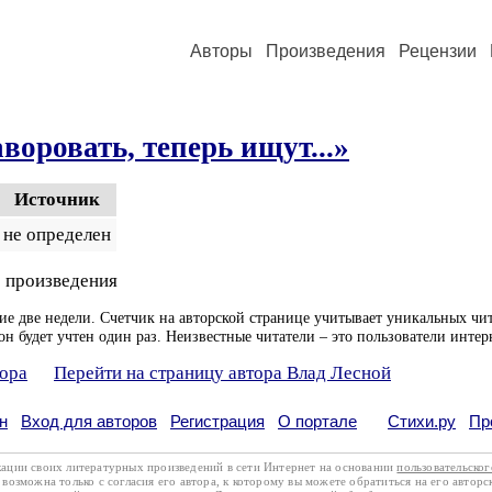
Авторы
Произведения
Рецензии
воровать, теперь ищут...»
Источник
не определен
 произведения
ие две недели. Счетчик на авторской странице учитывает уникальных чит
он будет учтен один раз. Неизвестные читатели – это пользователи интер
тора
Перейти на страницу автора Влад Лесной
н
Вход для авторов
Регистрация
О портале
Стихи.ру
Пр
кации своих литературных произведений в сети Интернет на основании
пользовательско
возможна только с согласия его автора, к которому вы можете обратиться на его авторс