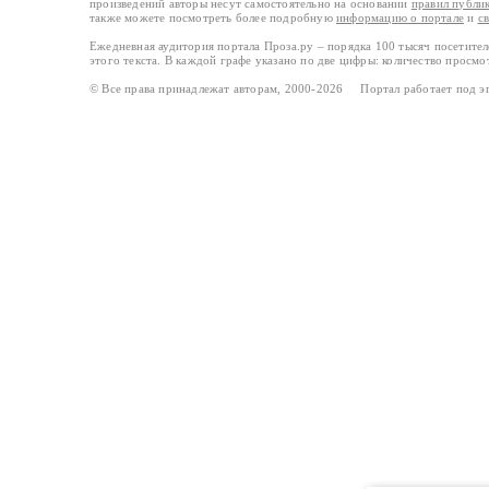
произведений авторы несут самостоятельно на основании
правил публи
также можете посмотреть более подробную
информацию о портале
и
с
Ежедневная аудитория портала Проза.ру – порядка 100 тысяч посетите
этого текста. В каждой графе указано по две цифры: количество просмо
© Все права принадлежат авторам, 2000-2026 Портал работает под 