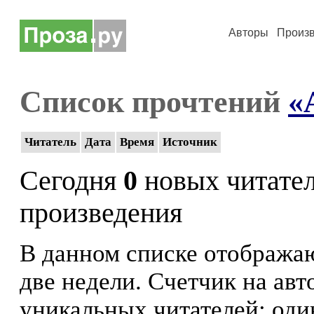
Авторы
Произ
Список прочтений
«
Читатель
Дата
Время
Источник
Сегодня
0
новых читате
произведения
В данном списке отображаю
две недели. Счетчик на ав
уникальных читателей: оди