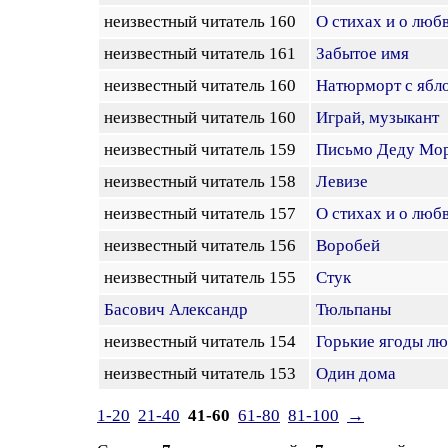
неизвестный читатель 160
О стихах и о люб
неизвестный читатель 161
Забытое имя
неизвестный читатель 160
Натюрморт с ябл
неизвестный читатель 160
Играй, музыкант
неизвестный читатель 159
Письмо Деду Мо
неизвестный читатель 158
Левизе
неизвестный читатель 157
О стихах и о люб
неизвестный читатель 156
Воробей
неизвестный читатель 155
Стук
Басович Александр
Тюльпаны
неизвестный читатель 154
Горькие ягоды л
неизвестный читатель 153
Один дома
1-20
21-40
41-60
61-80
81-100
→