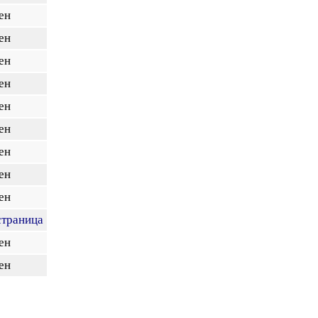
ен
ен
ен
ен
ен
ен
ен
ен
ен
страница
ен
ен