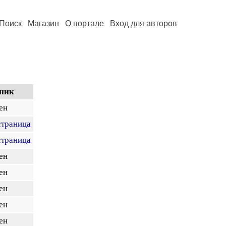
Поиск
Магазин
О портале
Вход для авторов
ник
ен
страница
страница
ен
ен
ен
ен
ен