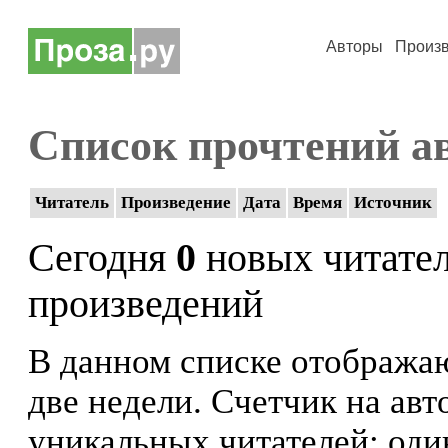
Авторы
Произ
Список прочтений а
Читатель
Произведение
Дата
Время
Источник
Сегодня
0
новых читате
произведений
В данном списке отображаю
две недели. Счетчик на ав
уникальных читателей: оди