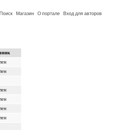
Поиск
Магазин
О портале
Вход для авторов
чник
лен
лен
лен
лен
лен
лен