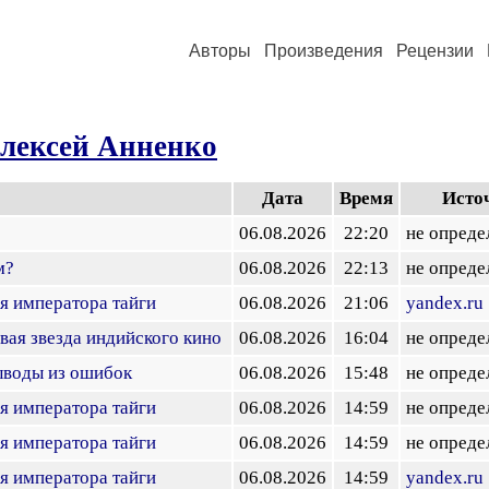
Авторы
Произведения
Рецензии
лексей Анненко
Дата
Время
Исто
06.08.2026
22:20
не опреде
м?
06.08.2026
22:13
не опреде
я императора тайги
06.08.2026
21:06
yandex.ru
рвая звезда индийского кино
06.08.2026
16:04
не опреде
ыводы из ошибок
06.08.2026
15:48
не опреде
я императора тайги
06.08.2026
14:59
не опреде
я императора тайги
06.08.2026
14:59
не опреде
я императора тайги
06.08.2026
14:59
yandex.ru