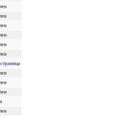
лен
лен
лен
лен
лен
лен
 страница
лен
лен
лен
m
лен