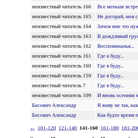
неизвестный читатель 166
Все меньше встреч
неизвестный читатель 165
Не догорай, моя с
неизвестный читатель 164
Зачем мне это нуж
неизвестный читатель 163
В дождливый грус
неизвестный читатель 162
Воспоминанья...
неизвестный читатель 161
Где я буду...
неизвестный читатель 160
Где я буду...
неизвестный читатель 159
Где я буду...
неизвестный читатель 7
Где я буду...
неизвестный читатель 109
И вновь осенняя х
Басович Александр
Я живу не так, ка
Басович Александр
Как будто время 
←
101-120
121-140
141-160
161-180
181-20