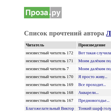
Список прочтений автора
Л
Читатель
Произведение
неизвестный читатель 172
Вот такая случила
неизвестный читатель 171
Моим далёким под
неизвестный читатель 7
Моим далёким под
неизвестный читатель 170
Я просто живу...
неизвестный читатель 169
Все проходит...
неизвестный читатель 168
Акварели...
неизвестный читатель 167
Предновогодье...
Благожелательный Виктор
Тонкий шарф голу